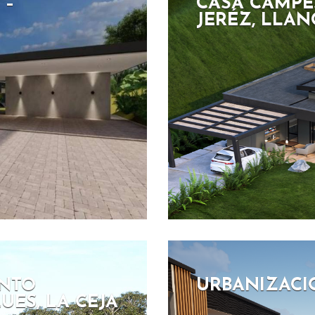
 –
CASA CAMPE
JERÉZ, LLA
UNTO
URBANIZACI
ES, LA CEJA