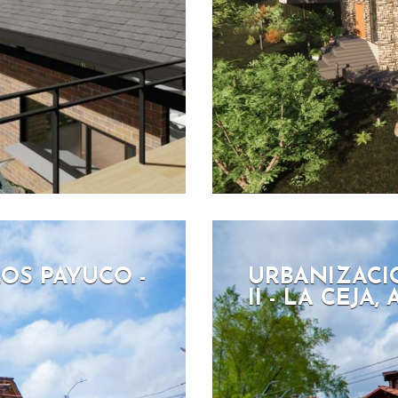
OS PAYUCO -
URBANIZACI
II - LA CEJA