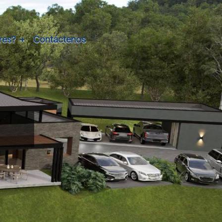
res?
Contáctenos