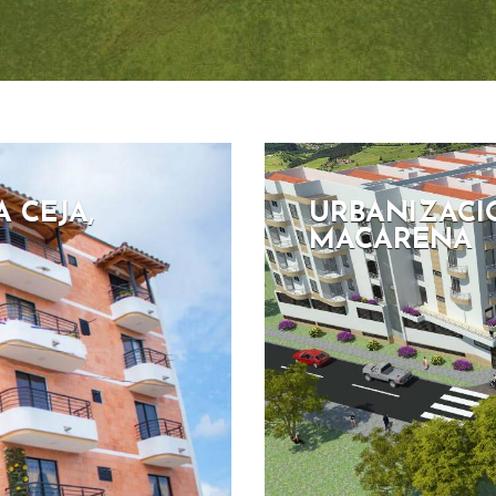
A CEJA,
URBANIZACI
MACARENA